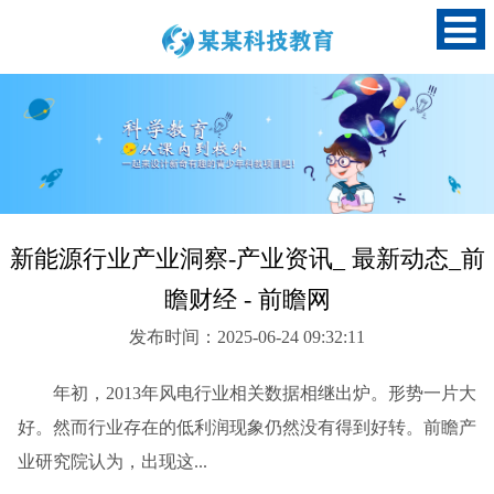
新能源行业产业洞察-产业资讯_ 最新动态_前
瞻财经 - 前瞻网
发布时间：2025-06-24 09:32:11
年初，2013年风电行业相关数据相继出炉。形势一片大
好。然而行业存在的低利润现象仍然没有得到好转。前瞻产
业研究院认为，出现这...