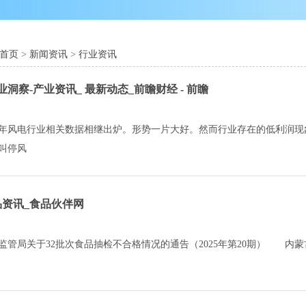
首页
>
新闻资讯
>
行业资讯
洞察-产业资讯_ 最新动态_前瞻财经 - 前瞻
年风电行业相关数据相继出炉。形势一片大好。然而行业存在的低利润现
叫停风
品资讯_食品伙伴网
局关于32批次食品抽检不合格情况的通告（2025年第20期） 内蒙