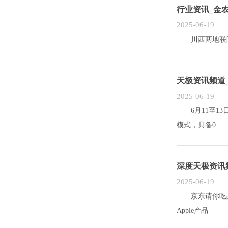
行业资讯_金
2025-06-19
川西两地联防联控
天极资讯频道
2025-06-19
6月11至13
模式，具备0
深度天极资讯
2025-06-19
京东请你吃品质
Apple产品