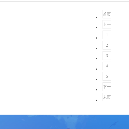
首页
上一
页
1
2
3
4
5
下一
页
末页