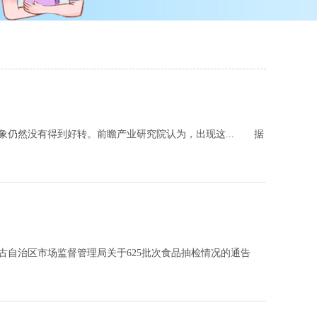
象仍然没有得到好转。前瞻产业研究院认为，出现这... 据
古自治区市场监督管理局关于625批次食品抽检情况的通告